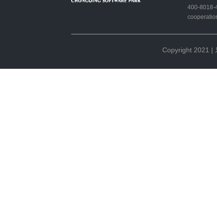
400-8018-
cooperati
Copyright 20