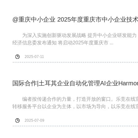
@重庆中小企业 2025年度重庆市中小企业技
为深入实施创新驱动发展战略 提升中小企业研发能力 
1日截止
经济信息委发布通知 将启动2025年度重庆市 ...
2025-07-11
国际合作|土耳其企业自动化管理AI企业Harm
编者按传递合作的力量，打造开放的窗口。乐竞在线官方
转移服务平台以企业为主体，以市场为导向，以乐竞在线官方
发点，建立国内外技术与市场的对接通道，以统一开放的..
2025-07-09