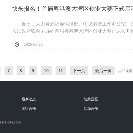
快来报名！首届粤港澳大湾区创业大赛正式启
近日，人力资源社会保障部、中央港澳工作办公室、
人民政府联合主办的首届粤港澳大湾区创业大赛正式拉开帷幕
2025-06-23
7
8
9
10
11
下一页
最后一页
共82条数
最新动态
智慧园区
园区合作
活动合作
esraices.com