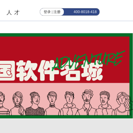
人才
登录
|
注册
400-8018-418